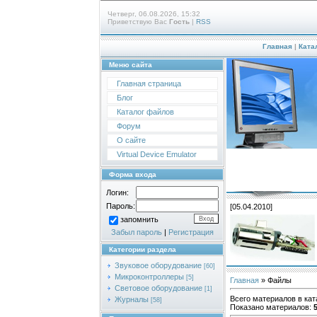
Четверг, 06.08.2026, 15:32
Приветствую Вас
Гость
|
RSS
Главная
|
Ката
Меню сайта
Главная страница
Блог
Каталог файлов
Форум
О сайте
Virtual Device Emulator
Форма входа
Логин:
Пароль:
[05.04.2010]
запомнить
Забыл пароль
|
Регистрация
Категории раздела
Звуковое оборудование
[60]
Микроконтроллеры
[5]
Главная
»
Файлы
Световое оборудование
[1]
Всего материалов в кат
Журналы
[58]
Показано материалов
: