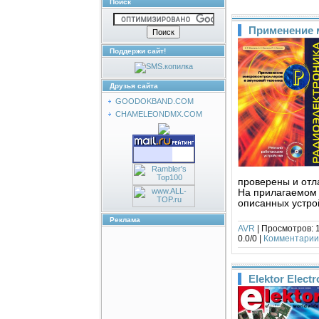
Поиск
Применение м
Поддержи сайт!
Друзья сайта
GOODOKBAND.COM
CHAMELEONDMX.COM
проверены и отл
На прилагаемом 
описанных устро
Реклама
AVR
| Просмотров: 1
0.0/0 |
Комментарии 
Elektor Elect